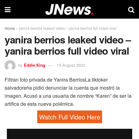
Home
»
yanira berrios leaked video – yanira berrios full video viral
yanira berrios leaked video –
yanira berrios full video viral
by
Eddie King
13 August 2023
Filtran foto privada de Yanira BerríosLa tiktoker
salvadoreña pidió denunciar la cuenta que mostró la
imagen. Acusó a una usuaria de nombre “Karen” de ser la
artífice de esta nueva polémica.
Watch Full Video Here